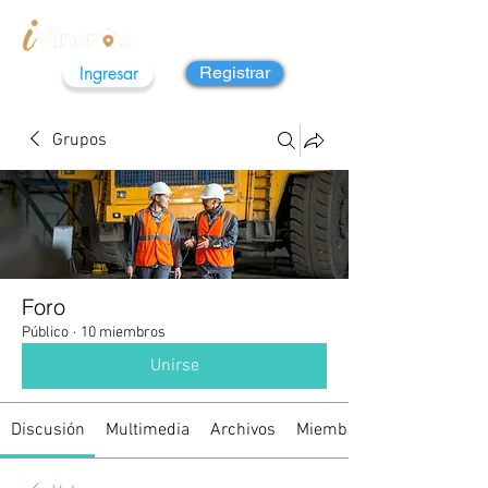
Ingresar
Registrar
Grupos
Foro
Público
·
10 miembros
Unirse
Discusión
Multimedia
Archivos
Miembros