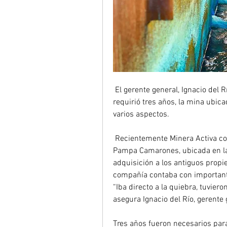
 El gerente general, Ignacio del Río, explica que como parte de un proceso que 
requirió tres años, la mina ubic
varios aspectos. 
 Recientemente Minera Activa consiguió la ansiada reinauguración de la operación 
Pampa Camarones, ubicada en la
adquisición a los antiguos propi
compañía contaba con important
“Iba directo a la quiebra, tuvier
asegura Ignacio del Río, gerente 
Tres años fueron necesarios par