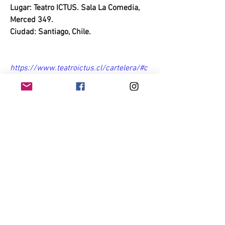
Lugar: Teatro ICTUS. Sala La Comedia, 
Merced 349.
Ciudad: Santiago, Chile.
https://www.teatroictus.cl/cartelera/#c
artelera1493
0
0
537
Write a comment...
Acerca de
Conéctate con otros mineros. Haz
preguntas, obtén respuestas
...