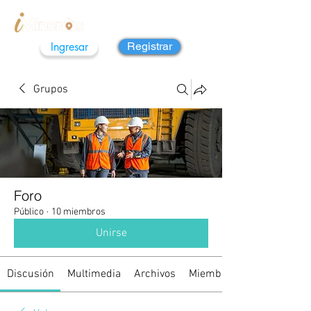
Ingresar
Registrar
Grupos
Foro
Público
·
10 miembros
Unirse
Discusión
Multimedia
Archivos
Miembros