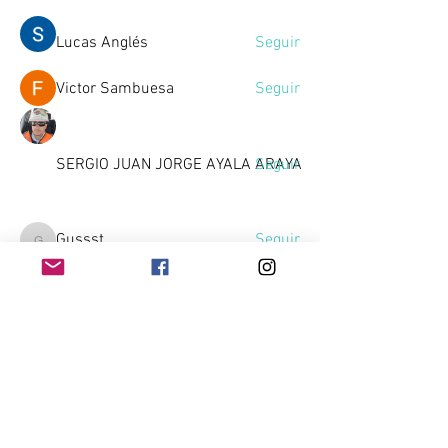
Lucas Anglés
Seguir
Victor Sambuesa
Seguir
SERGIO JUAN JORGE AYALA ARAYA
Seguir
Gussst
Seguir
Gussst
Ver todos los miembros (10)
Home
Contacto
Quienes Somos
Téminos & Condiciones