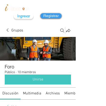
Ingresar
Registrar
Grupos
Foro
Público
·
10 miembros
Unirse
Discusión
Multimedia
Archivos
Miembros