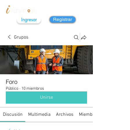
Ingresar
Registrar
Grupos
Foro
Público
·
10 miembros
Unirse
Discusión
Multimedia
Archivos
Miembros