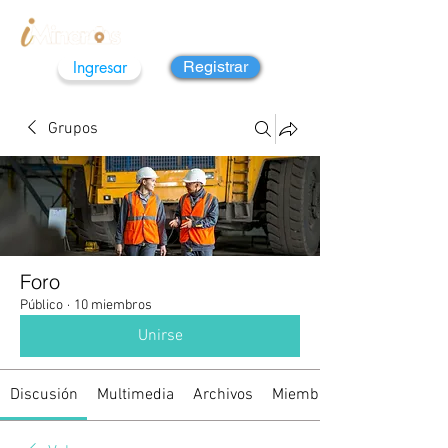
Ingresar
Registrar
Grupos
Foro
Público
·
10 miembros
Unirse
Discusión
Multimedia
Archivos
Miembros