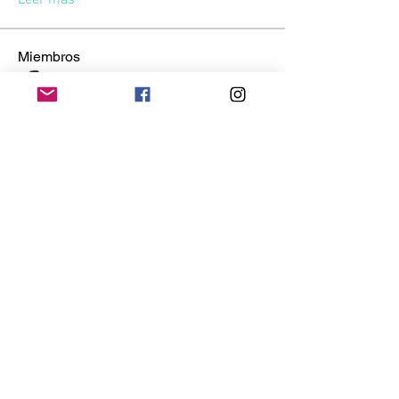
Leer más
Miembros
Kevin Eladio Melo
Seguir
Lucas Anglés
Seguir
Victor Sambuesa
Seguir
SERGIO JUAN JORGE AYALA ARAYA
Seguir
Gussst
Seguir
Gussst
Ver todos los miembros (10)