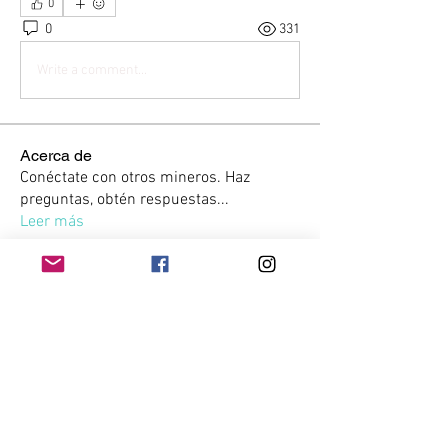
0
0
331
Write a comment...
Acerca de
Conéctate con otros mineros. Haz
preguntas, obtén respuestas
...
Leer más
Miembros
Kevin Eladio Melo
Seguir
Lucas Anglés
Seguir
Victor Sambuesa
Seguir