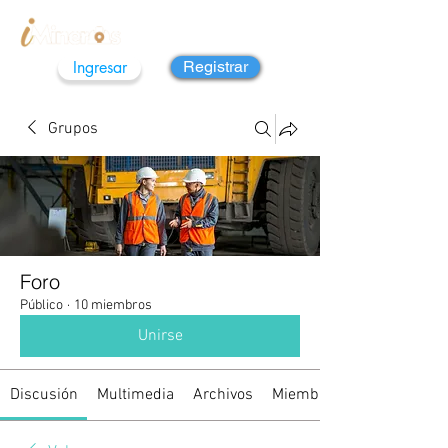
Ingresar
Registrar
Grupos
Foro
Público
·
10 miembros
Unirse
Discusión
Multimedia
Archivos
Miembros