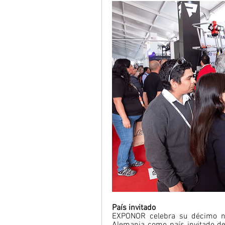
País invitado 
EXPONOR celebra su décimo nov
Alemania como país invitado de