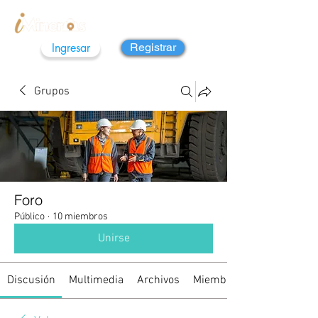
Ingresar
Registrar
Grupos
Foro
Público
·
10 miembros
Unirse
Discusión
Multimedia
Archivos
Miembros