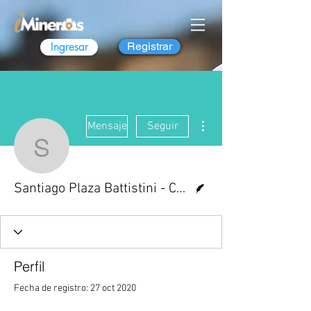
Ingresar
Registrar
Más acciones
Mensaje
Seguir
Santiago Plaza Battistin
Escritor
Santiago Plaza Battistini - Consultor Senior en
Perfil
Fecha de registro: 27 oct 2020