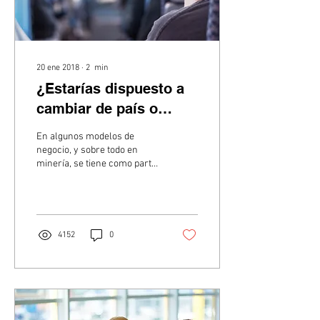
20 ene 2018
∙
2
min
¿Estarías dispuesto a
cambiar de país o
ciudad si tu puesto así
En algunos modelos de
lo requiere?
negocio, y sobre todo en
minería, se tiene como parte
de las funciones del puesto
al cual se postula, el...
4152
0