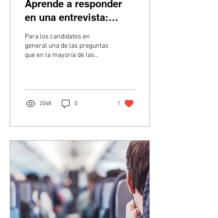
Aprende a responder
en una entrevista:
Cuales son tus
Para los candidatos en
fortalezas?
general una de las preguntas
que en la mayoría de las
entrevistas de trabajo se
presenta trata sobre las...
2048
0
1