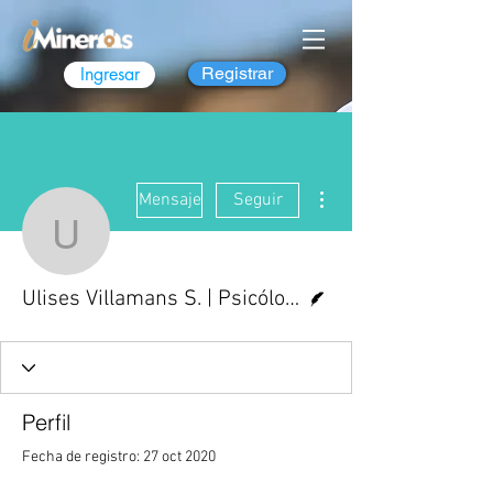
Ingresar
Registrar
Más acciones
Mensaje
Seguir
Ulises Villamans S. | Ps
Escritor
Ulises Villamans S. | Psicólogo Ulises Villamans
Perfil
Fecha de registro: 27 oct 2020