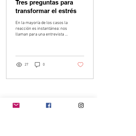
Tres preguntas para
transformar el estrés
En la mayoría de los casos la
reacción es instantánea: nos
llaman para una entrevista y
se disparan en nuestro
interior una serie de...
27
0
Home
Contacto
Quienes Somos
Téminos & Condiciones
Empleador
Publicar Trabajos