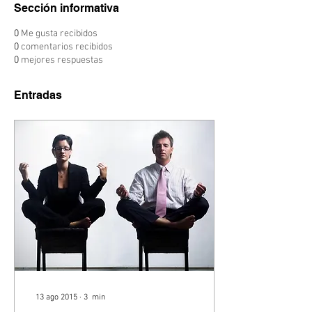
Sección informativa
0
Me gusta recibidos
0
comentarios recibidos
0
mejores respuestas
Entradas
13 ago 2015
∙
3
min