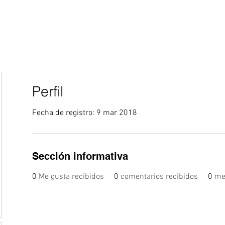
Curriculums
Aprende
Reclutadores
G
Perfil
Fecha de registro: 9 mar 2018
Sección informativa
0
Me gusta recibidos
0
comentarios recibidos
0
me