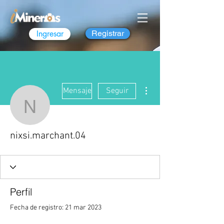
Ingresar
Registrar
Más acciones
Mensaje
Seguir
nixsi.marchant.04
nixsi.marchant.04
Perfil
Fecha de registro: 21 mar 2023