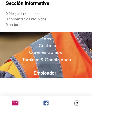
Sección informativa
0
Me gusta recibidos
0
comentarios recibidos
0
mejores respuestas
Home
Contacto
Quienes Somos
Téminos & Condiciones
Empleador
Publicar Trabajos
Ingresar
Postulante
Buscar Trabajos
Crear currículum