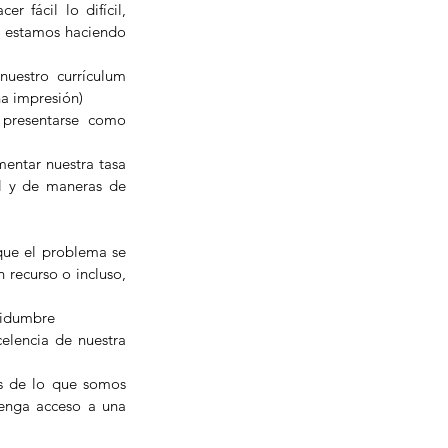
 fácil lo difícil, 
 estamos haciendo 
uestro currículum 
a impresión)  
 presentarse como 
ntar nuestra tasa 
l y de maneras de 
ue el problema se 
recurso o incluso, 
tidumbre  
lencia de nuestra 
s de lo que somos 
enga acceso a una 