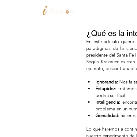
Home
Trabajos
¿Qué es la int
En este artículo quiero
paradigmas de la cienci
presidente del Santa Fe I
Según Krakauer existen
ejemplo, buscar trabajo o
Ignorancia:
 Nos falt
Estupidez:
 tratamos
podría ser fácil.  
Inteligencia:
 encont
problema en un nume
Genialidad:
 hacer q
Lo que haremos a continu
nuestro experimento de l