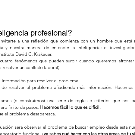
Curriculums
Aprende
Reclutadores
G
eligencia profesional?
 invitarte a una reflexión que comienza con un hombre que está r
a y nuestra manera de entender la inteligencia: el investigador
nstitute David C. Krakauer.
 cuatro fenómenos que pueden surgir cuando queremos afrontar
 resolver un conflicto laboral):
a información para resolver el problema.  
 de resolver el problema añadiendo más información. Hacemos di
ramos (o construimos) una serie de reglas o criterios que nos pe
ro finito de pasos. 
Hacemos fácil lo que es difícil.
ue el problema desaparezca. 
ación será observar el problema de buscar empleo desde esta nuev
aboratorio funciona, 
¡ya sabes qué hacer con las otras áreas de tu v