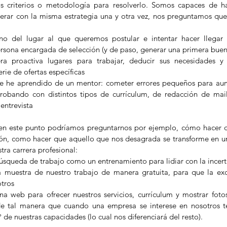
 criterios o metodología para resolverlo. Somos capaces de hacer
erar con la misma estrategia una y otra vez, nos preguntamos que
no del lugar al que queremos postular e intentar hacer llegar n
ersona encargada de selección (y de paso, generar una primera buen
ra proactiva lugares para trabajar, deducir sus necesidades y
rie de ofertas específicas  
ue he aprendido de un mentor: cometer errores pequeños para aume
probando con distintos tipos de currículum, de redacción de mai
entrevista 
en este punto podríamos preguntarnos por ejemplo, cómo hacer q
ón, como hacer que aquello que nos desagrada se transforme en un 
tra carrera profesional: 
búsqueda de trabajo como un entrenamiento para lidiar con la incer
 muestra de nuestro trabajo de manera gratuita, para que la exce
tros  
a web para ofrecer nuestros servicios, currículum y mostrar foto
de tal manera que cuando una empresa se interese en nosotros t
 de nuestras capacidades (lo cual nos diferenciará del resto). 