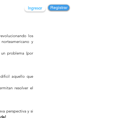
Registrar
Ingresar
rupos
evolucionando los 
 norteamericano y 
 un problema (por 
fícil aquello que 
rmitan resolver el 
a perspectiva y si 
ida!