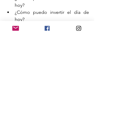
hoy?  
¿Cómo puedo invertir el día de 
hoy?  
¿Cómo puedo sustentar el día de 
hoy?   
Espero que te haya servido este 
artículo. Respira hondo con la confianza 
de que gracias a esta culpa podrás 
acceder a una nueva forma de vivir el 
trabajo y tus finanzas personales. ¡Un 
gran abrazo!
Todas las ofertas de trabajo en minería 
en www.imineros.com 