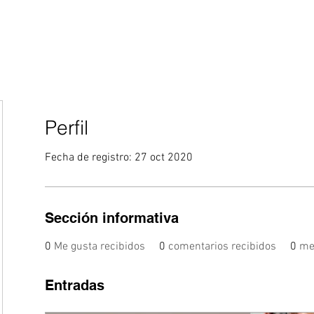
Curriculums
Aprende
Reclutadores
G
Perfil
Fecha de registro: 27 oct 2020
Sección informativa
0
Me gusta recibidos
0
comentarios recibidos
0
me
Entradas