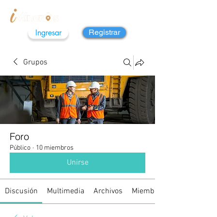
Ingresar
Registrar
Grupos
Foro
Público
·
10 miembros
Unirse
Discusión
Multimedia
Archivos
Miembros