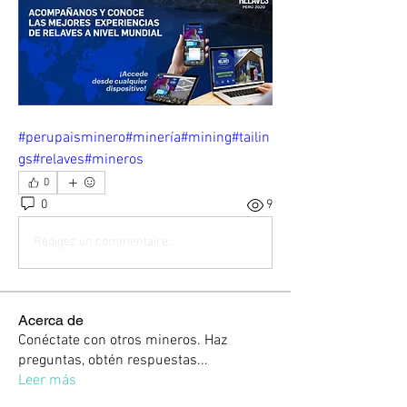
#perupaisminero
#minería
#mining
#tailin
gs
#relaves
#mineros
0
0
9
Rédigez un commentaire...
Acerca de
Conéctate con otros mineros. Haz
preguntas, obtén respuestas
...
Leer más