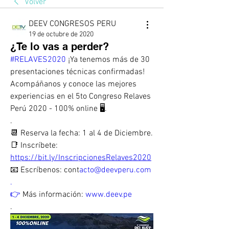
Volver
DEEV CONGRESOS PERU
19 de octubre de 2020
¿Te lo vas a perder?
#RELAVES2020
 ¡Ya tenemos más de 30 
presentaciones técnicas confirmadas! 
Acompáñanos y conoce las mejores 
experiencias en el 5to Congreso Relaves 
Perú 2020 - 100% online 🖥.
.
📆 Reserva la fecha: 1 al 4 de Diciembre.
📑 Inscríbete: 
https://bit.ly/InscripcionesRelaves2020
📧 Escríbenos: cont
acto@deevperu.com
.
👉
 Más información: 
www.deev.pe
.