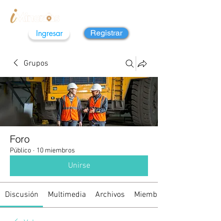
Ingresar
Registrar
Grupos
Foro
Público
·
10 miembros
Unirse
Discusión
Multimedia
Archivos
Miembros