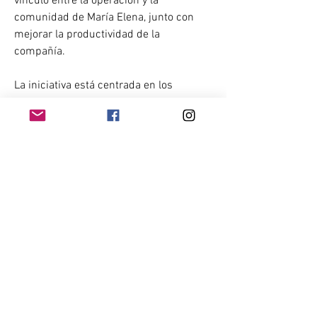
vínculo entre la operación y la 
comunidad de María Elena, junto con 
mejorar la productividad de la 
compañía.
La iniciativa está centrada en los 
habitantes de la localidad que no 
pueden acceder a un turno laboral 
regular, debido a condiciones familiares 
o personales.
Los participantes se formarán para 
desempeñarse como operadores de 
camiones de extracción (CAEX), 
asumiendo turnos parciales en la 
compañía, lo cual también permitirá 
 facilitar el trabajo de mujeres.
A la primera versión de “Aprendices 