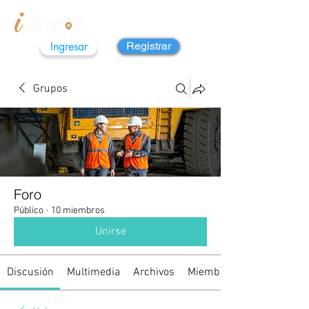
Ingresar
Registrar
Grupos
Foro
Público
·
10 miembros
Unirse
Discusión
Multimedia
Archivos
Miembros