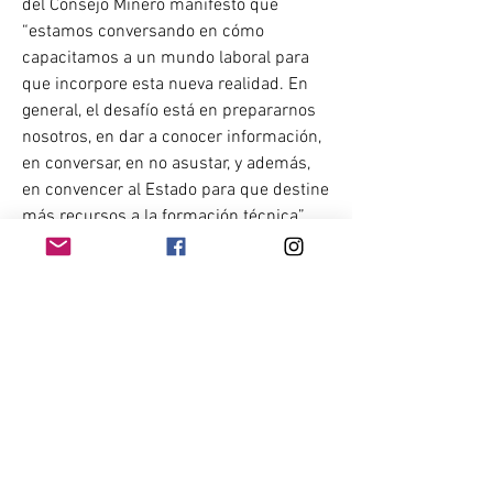
del Consejo Minero manifestó que 
“estamos conversando en cómo 
capacitamos a un mundo laboral para 
que incorpore esta nueva realidad. En 
general, el desafío está en prepararnos 
nosotros, en dar a conocer información, 
en conversar, en no asustar, y además, 
en convencer al Estado para que destine 
más recursos a la formación técnica”, 
aseveró.
Asimismo, Villarino abordó el tema 
académico, donde dijo que “carreras de 
cinco o seis años cada vez tienen menos 
sentido en el mundo. Evolucionamos 
hacia carreras más cortas, en donde se 
va combinando con trabajo práctico en 
la industria”.