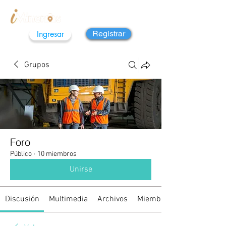
Ingresar
Registrar
Grupos
Foro
Público
·
10 miembros
Unirse
Discusión
Multimedia
Archivos
Miembros