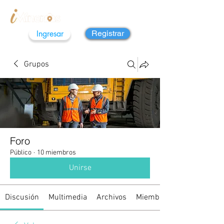
Ingresar
Registrar
Grupos
Foro
Público
·
10 miembros
Unirse
Discusión
Multimedia
Archivos
Miembros