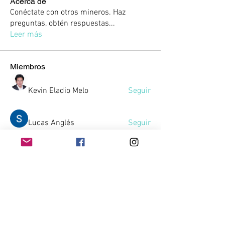
Acerca de
Conéctate con otros mineros. Haz
preguntas, obtén respuestas
...
Leer más
Miembros
Kevin Eladio Melo
Seguir
Lucas Anglés
Seguir
Victor Sambuesa
Seguir
SERGIO JUAN JORGE AYALA ARAYA
Seguir
Gussst
Seguir