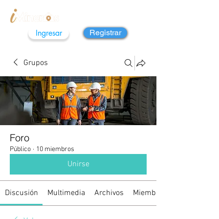
Ingresar
Registrar
Grupos
Foro
Público
·
10 miembros
Unirse
Discusión
Multimedia
Archivos
Miembros