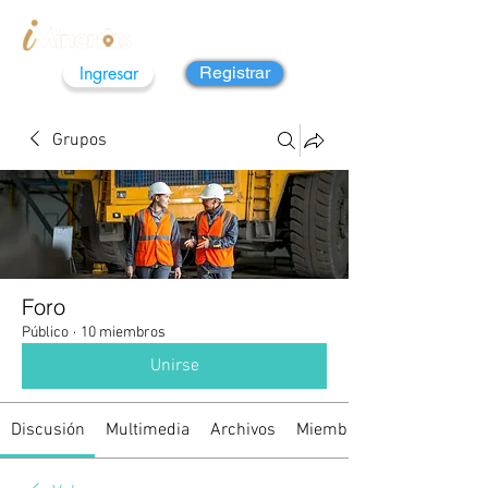
Ingresar
Registrar
Grupos
Foro
Público
·
10 miembros
Unirse
Discusión
Multimedia
Archivos
Miembros