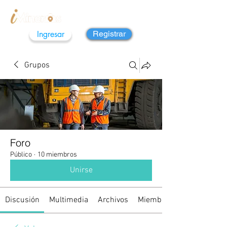
Ingresar
Registrar
Grupos
Foro
Público
·
10 miembros
Unirse
Discusión
Multimedia
Archivos
Miembros