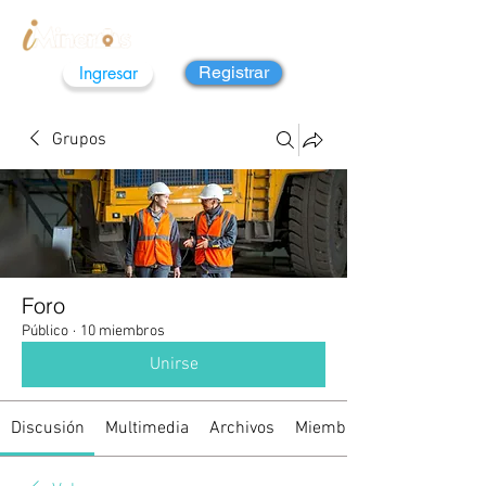
Ingresar
Registrar
Grupos
Foro
Público
·
10 miembros
Unirse
Discusión
Multimedia
Archivos
Miembros