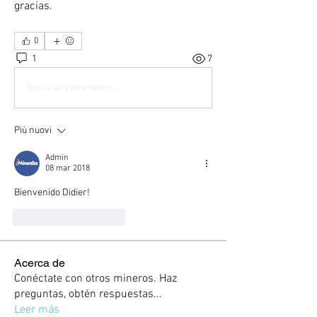
gracias.
0
1
7
Scrivi un commento...
Più nuovi
Admin
08 mar 2018
Bienvenido Didier!
Mi piace
Rispondi
Acerca de
Conéctate con otros mineros. Haz
preguntas, obtén respuestas
...
Leer más