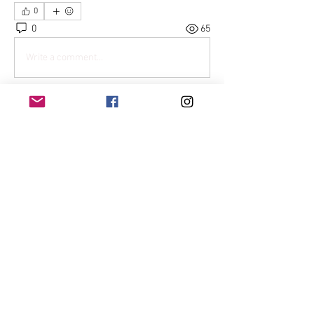
0
0
65
Write a comment...
Acerca de
Conéctate con otros mineros. Haz
preguntas, obtén respuestas
...
Leer más
Miembros
Kevin Eladio Melo
Seguir
Lucas Anglés
Seguir