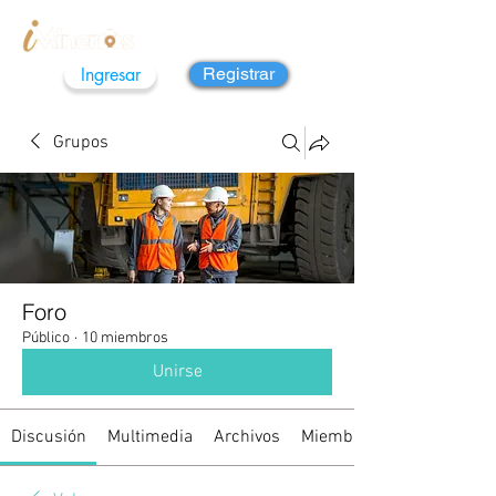
Ingresar
Registrar
Grupos
Foro
Público
·
10 miembros
Unirse
Discusión
Multimedia
Archivos
Miembros