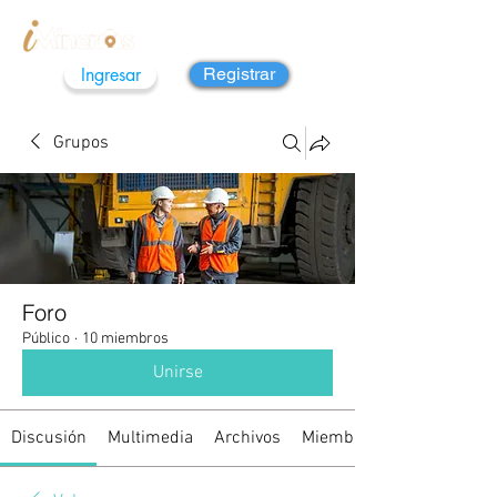
Ingresar
Registrar
Grupos
Foro
Público
·
10 miembros
Unirse
Discusión
Multimedia
Archivos
Miembros