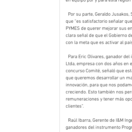
en equipo por y para esta región”
  Por su parte, Geraldo Jusakos, Seremi de Economía, Fomento y Turismo, aseguró 
que “es satisfactorio señalar qu
PYMES de querer mejorar sus emp
clara señal de que el Gobierno d
con la meta que es activar al paí
  Para Eric Olivares, ganador del instrumento IPRO y gerente general de InnovaCero 
Ltda, empresa con dos años en e
concurso Comité, señaló que est
que queremos desarrollar un mayo
innovación, para que nos podamos
creciendo. Esto también nos per
remuneraciones y tener más opo
clientes”.
  Raúl Ibarra, Gerente de I&M Ingeniería y Mantención Ltda, fue uno de los 
ganadores del instrumento Progra