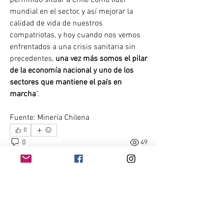
permitido situar a Chile como líder 
mundial en el sector, y así mejorar la 
calidad de vida de nuestros 
compatriotas, y hoy cuando nos vemos 
enfrentados a una crisis sanitaria sin 
precedentes,
 una vez más somos el pilar 
de la economía nacional y uno de los 
sectores que mantiene el país en 
marcha
”.
Fuente: Minería Chilena
0
0
49
Write a comment...
Acerca de
Conéctate con otros mineros. Haz