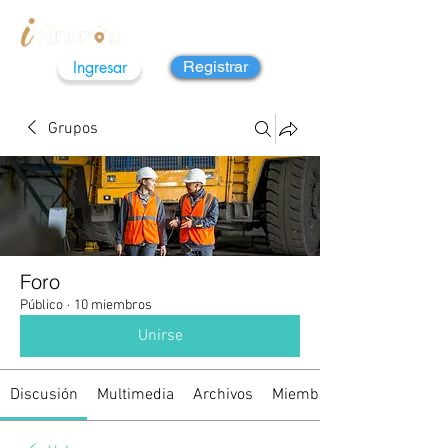
Ingresar
Registrar
Grupos
Foro
Público
·
10 miembros
Unirse
Discusión
Multimedia
Archivos
Miembros