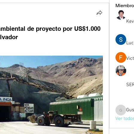
Miembro
Kev
 ambiental de proyecto por US$1.000
alvador
Luc
Vic
SER
Gus
Gussst
Ver todo