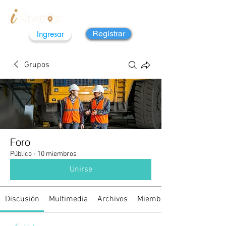
Ingresar
Registrar
Grupos
Foro
Público
·
10 miembros
Unirse
Discusión
Multimedia
Archivos
Miembros