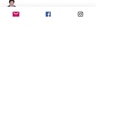
Kevin Eladio Melo
Seguir
Lucas Anglés
Seguir
Victor Sambuesa
Seguir
SERGIO JUAN JORGE AYALA ARAYA
Seguir
Gussst
Seguir
Gussst
Ver todos los miembros (10)
Home
Contacto