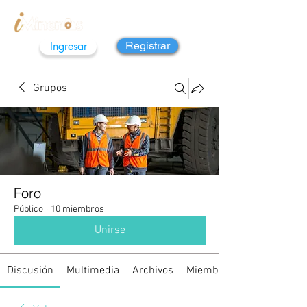
Ingresar
Registrar
Grupos
Foro
Público
·
10 miembros
Unirse
Discusión
Multimedia
Archivos
Miembros