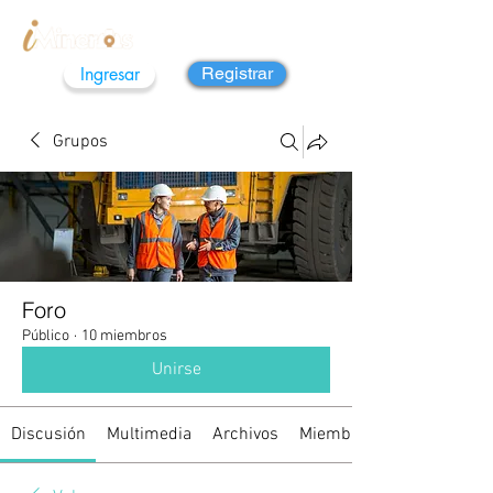
Ingresar
Registrar
Grupos
Foro
Público
·
10 miembros
Unirse
Discusión
Multimedia
Archivos
Miembros