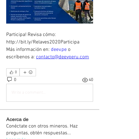
Participa! Revisa cómo: 
http://bit.ly/Relaves2020Participa
Más información en: 
deev.pe
 o 
escríbenos a: 
contacto@deevperu.com
0
0
40
Write a comment...
Acerca de
Conéctate con otros mineros. Haz
preguntas, obtén respuestas
...