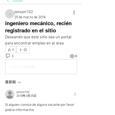
Volver
jonson102
jonson102
25 de marzo de 2018
ingeniero mecánico, recién
registrado en el sitio
Deseando que este sitio sea un portal 
para encontrar empleo en el área
0
3
8
コメントを追加…
最新順
jonson102
2018年3月25日
Si alguien conoce de alguna vacante por favor 
podría informarme