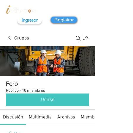
Ingresar
Registrar
Grupos
Foro
Público
·
10 miembros
Unirse
Discusión
Multimedia
Archivos
Miembros