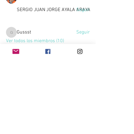
SERGIO JUAN JORGE AYALA ARAYA
Seguir
Gussst
Seguir
Gussst
Ver todos los miembros (10)
Home
Contacto
Quienes Somos
Téminos & Condiciones
Empleador
Publicar Trabajos
Ingresar