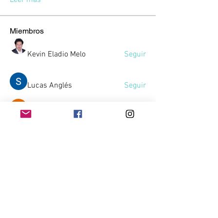
Leer más
Miembros
Kevin Eladio Melo
Seguir
Lucas Anglés
Seguir
Victor Sambuesa
Seguir
SERGIO JUAN JORGE AYALA ARAYA
Seguir
Gussst
Seguir
Gussst
Ver todos los miembros (10)