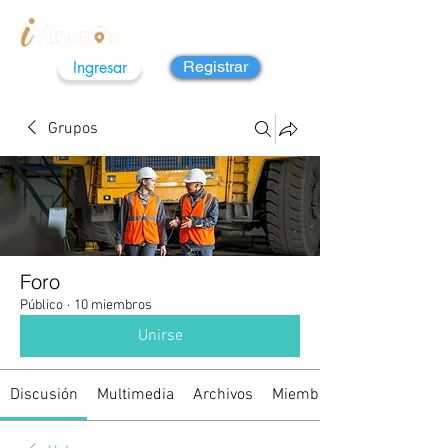
Ingresar
Registrar
Grupos
Foro
Público
·
10 miembros
Unirse
Discusión
Multimedia
Archivos
Miembros