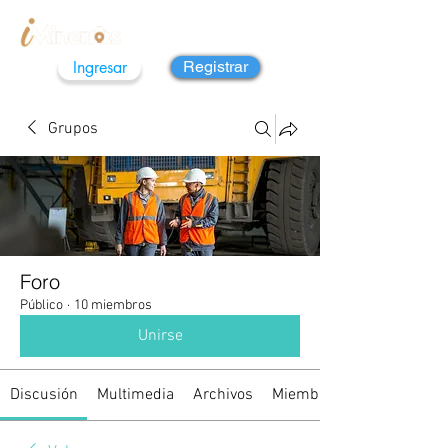
Ingresar
Registrar
Grupos
Foro
Público
·
10 miembros
Unirse
Discusión
Multimedia
Archivos
Miembros