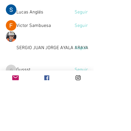
Lucas Anglés
Seguir
Victor Sambuesa
Seguir
SERGIO JUAN JORGE AYALA ARAYA
Seguir
Gussst
Seguir
Gussst
Ver todos los miembros (10)
Home
Contacto
Quienes Somos
Téminos & Condiciones