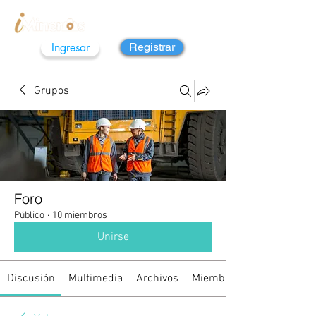
Ingresar
Registrar
Grupos
Foro
Público
·
10 miembros
Unirse
Discusión
Multimedia
Archivos
Miembros