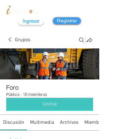
Ingresar
Registrar
Grupos
Foro
Público
·
10 miembros
Unirse
Discusión
Multimedia
Archivos
Miembros