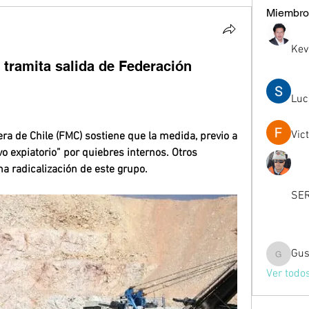
Miembro
Kev
 tramita salida de Federación
Luc
Vic
ra de Chile (FMC) sostiene que la medida, previo a 
o expiatorio” por quiebres internos. Otros 
na radicalización de este grupo.
SER
Gus
Gussst
Ver todo