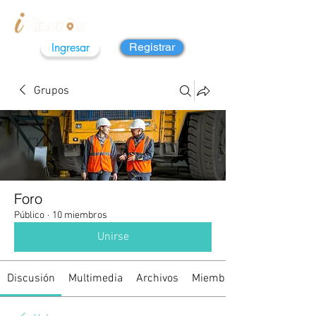
Ingresar
Registrar
Grupos
Foro
Público
·
10 miembros
Unirse
Discusión
Multimedia
Archivos
Miembros