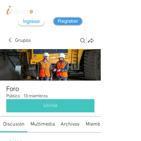
Ingresar
Registrar
Grupos
Foro
Público
·
10 miembros
Unirse
Discusión
Multimedia
Archivos
Miembros