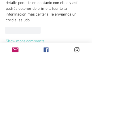
detalle ponerte en contacto con ellos y así 
podrás obtener de primera fuente la 
información más certera. Te enviamos un 
cordial saludo.
Like
Reply
Show more comments
Acerca de
Conéctate con otros mineros. Haz
preguntas, obtén respuestas
...
Leer más
Miembros
Kevin Eladio Melo
Seguir