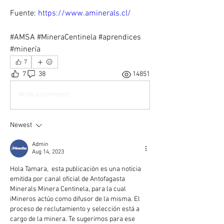
Fuente: 
https://www.aminerals.cl/
#AMSA #MineraCentinela #aprendices 
#minería
7
7
38
14851
Write a comment...
Newest
Admin
Aug 14, 2023
Hola Tamara,  esta publicación es una noticia 
emitida por canal oficial de 
Antofagasta 
Minerals Minera Centinela
, para la cual 
iMineros actúo como difusor de la misma. El 
proceso de reclutamiento y selección está a 
cargo de la minera. Te sugerimos para ese 