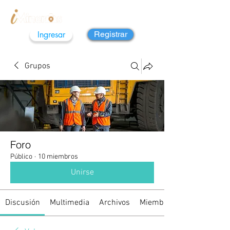
Ingresar
Registrar
Grupos
Foro
Público
·
10 miembros
Unirse
Discusión
Multimedia
Archivos
Miembros