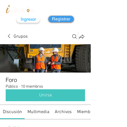
Ingresar
Registrar
Grupos
Foro
Público
·
10 miembros
Unirse
Discusión
Multimedia
Archivos
Miembros