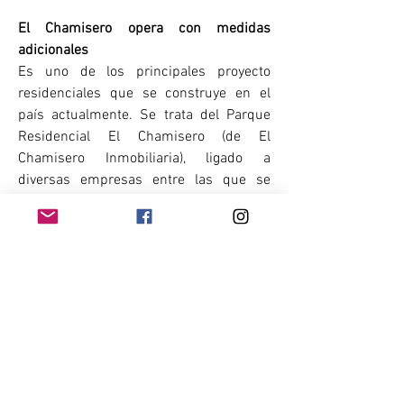
El Chamisero opera con medidas 
adicionales
Es uno de los principales proyecto 
residenciales que se construye en el 
país actualmente. Se trata del Parque 
Residencial El Chamisero (de El 
Chamisero Inmobiliaria), ligado a 
diversas empresas entre las que se 
destaca Besalco. La iniciativa ubicada 
en Colina no ha tenido que paralizar sus 
obras en este periodo de crisis sanitaria 
y ya tiene un 45% de avance en su 
construcción. Sin embargo, desde la 
empresa sostuvieron que han tenido 
que adaptarse y están tomando las 
medidas sanitarias pertinentes debido 
al actual contexto del país.