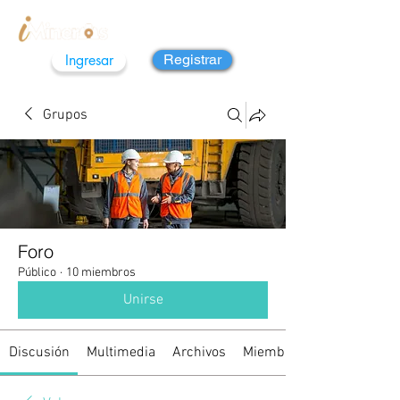
Ingresar
Registrar
Grupos
Foro
Público
·
10 miembros
Unirse
Discusión
Multimedia
Archivos
Miembros