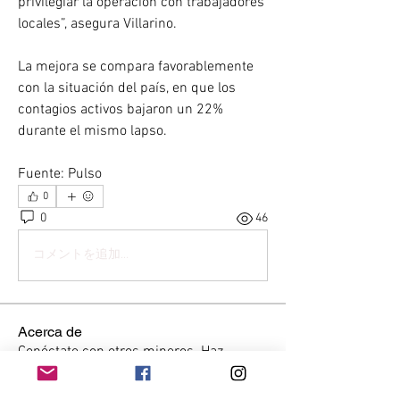
privilegiar la operación con trabajadores 
locales”, asegura Villarino.
La mejora se compara favorablemente 
con la situación del país, en que los 
contagios activos bajaron un 22% 
durante el mismo lapso.
Fuente: Pulso
0
0
46
コメントを追加…
Acerca de
Conéctate con otros mineros. Haz
preguntas, obtén respuestas
...
Leer más