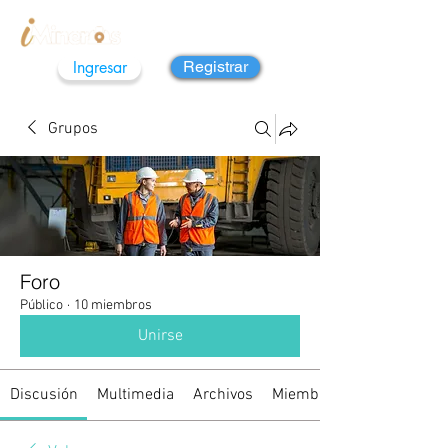
Ingresar
Registrar
Grupos
Foro
Público
·
10 miembros
Unirse
Discusión
Multimedia
Archivos
Miembros