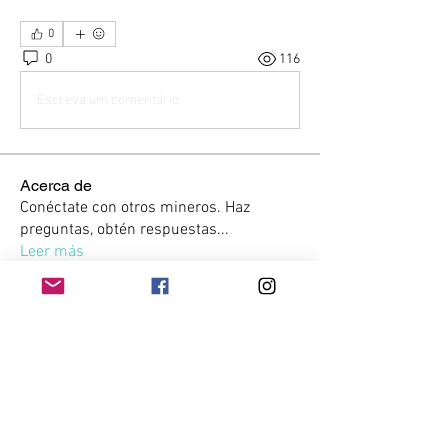
0
0
116
Escreva um comentário
Acerca de
Conéctate con otros mineros. Haz
preguntas, obtén respuestas
...
Leer más
Miembros
Kevin Eladio Melo
Seguir
Lucas Anglés
Seguir