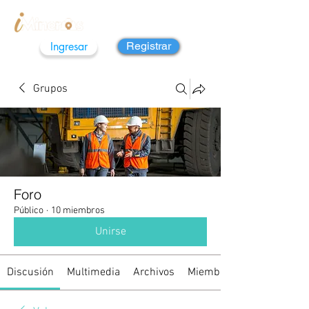
Ingresar
Registrar
Grupos
Foro
Público
·
10 miembros
Unirse
Discusión
Multimedia
Archivos
Miembros