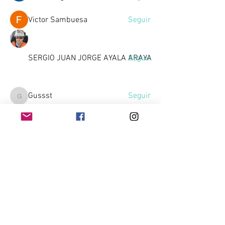
Victor Sambuesa
Seguir
SERGIO JUAN JORGE AYALA ARAYA
Seguir
Gussst
Seguir
Gussst
Ver todos los miembros (10)
Home
Contacto
Quienes Somos
Téminos & Condiciones
Empleador