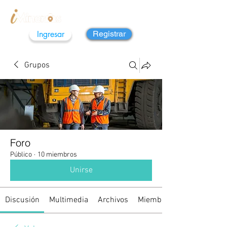
Ingresar
Registrar
Grupos
Foro
Público
·
10 miembros
Unirse
Discusión
Multimedia
Archivos
Miembros