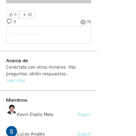
0
0
74
Write a comment...
Acerca de
Conéctate con otros mineros. Haz
preguntas, obtén respuestas
...
Leer más
Miembros
Kevin Eladio Melo
Seguir
Lucas Anglés
Seguir