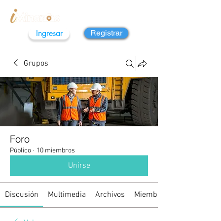
Ingresar
Registrar
Grupos
Foro
Público
·
10 miembros
Unirse
Discusión
Multimedia
Archivos
Miembros