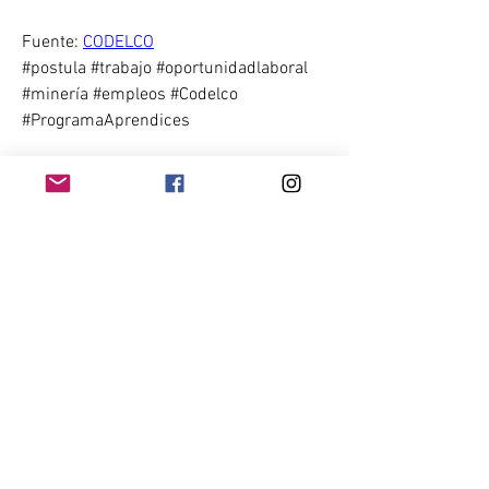
Fuente: 
CODELCO
#postula #trabajo #oportunidadlaboral 
#minería #empleos #Codelco 
#ProgramaAprendices 
0
2
1594
Write a comment...
Newest
mangelicak.j
May 17, 2023
Ojala algun dia le den la oportunidad a las 
personas de la cuarta region ovalle🙏🙏