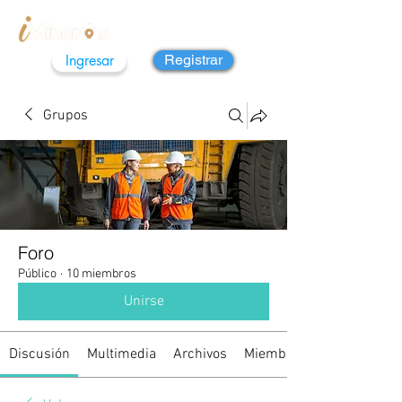
Ingresar
Registrar
Grupos
Foro
Público
·
10 miembros
Unirse
Discusión
Multimedia
Archivos
Miembros