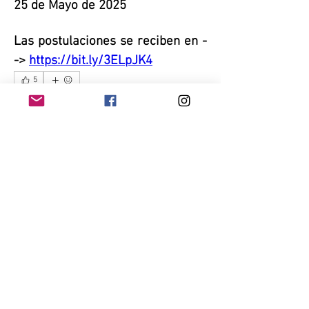
25 de Mayo de 2025 
Las postulaciones se reciben en -
-> 
https://bit.ly/3ELpJK4
5
5
4
2678
Rédigez un commentaire...
Les plus récents
patriciatellovalle
19 mai 2025
Deseando me puedan dar la oportunidad para 
ser la mejor operadora
J'aime
Répondre
Voir plus de réponses