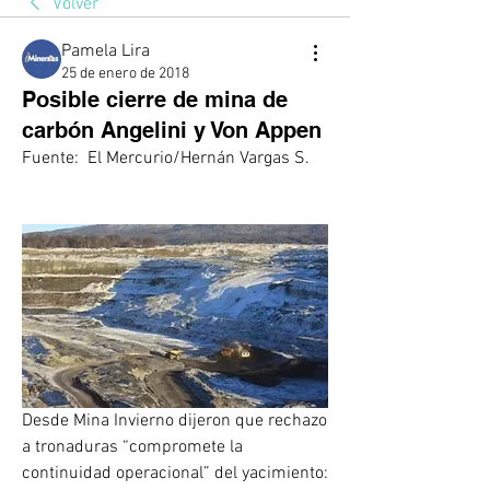
Volver
Pamela Lira
25 de enero de 2018
Posible cierre de mina de
carbón Angelini y Von Appen
Fuente:  El Mercurio/Hernán Vargas S. 
Desde Mina Invierno dijeron que rechazo 
a tronaduras “compromete la 
continuidad operacional” del yacimiento: